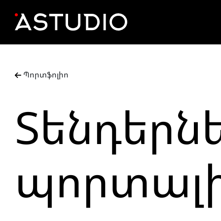
Պորտֆոլիո
Տենդերն
պորտալ