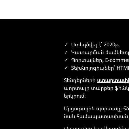
Ստեղծվել է՝ 2020թ.
Կատարման ժամկետը՝
Պորտալներ, E-comm
Տեխնոլոգիաներ՝ HTML5
Տենդերների
ստարտափի
պորտալը տարբեր ֆունկց
երկրում:
Մրցութային պորտալը հն
նաև համապատասխան գո
Հնարավոր է ավելացնել