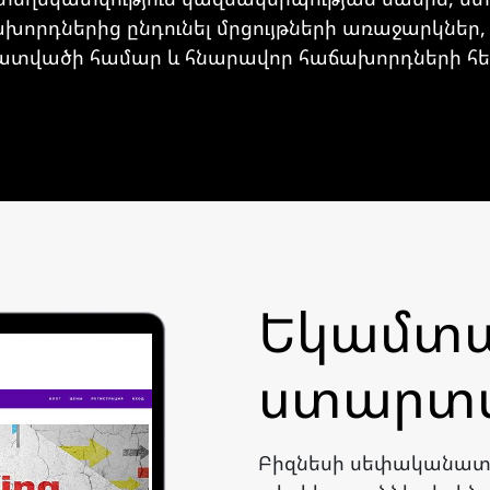
խորդներից ընդունել մրցույթների առաջարկնե
հատվածի համար և հնարավոր հաճախորդների հե
Եկամտ
ստարտ
Բիզնեսի սեփականատե