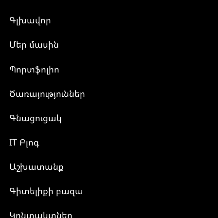
Գլխավոր
Մեր մասին
Պորտֆոլիո
Ծառայություններ
Գնացուցակ
IT Բլոգ
Աշխատանք
Գիտելիքի բազա
Կոնտակտներ