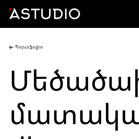
Պորտֆոլիո
Մեծածա
մատակա