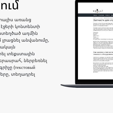
ում
տալիս առանց
 էջերի կոնտենտի
 ստեղծած ադմին
ւմ լրացնել անվանումը,
սակայն
րել տեքստային
րասրահ, ներբեռնել
իչը (текстовый
տերը, տեղադրել