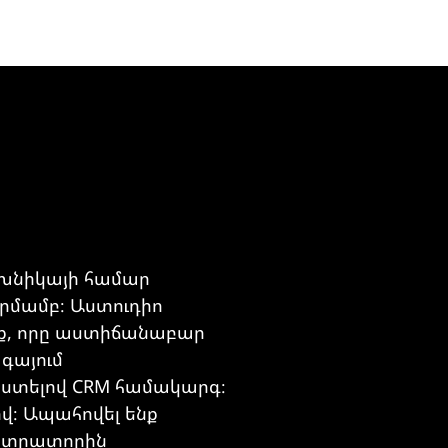
եխնիկայի համար
մամբ։ Աստուդիո
յք, որը աստիճանաբար
գայում
ստելով CRM համակարգ։
վ։ Ապահովել ենք
իստրատորին