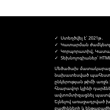
Ստեղծվել է՝ 2021թ․
Կատարման ժամկետը՝
Կորպորատիվ, Կատալ
Տեխնոլոգիաներ՝ HTML5
Մեծածախ մատակարարի վ
նախատեսված պահեստա
ընկերության թիմի առջ
հնարավոր կլինի դարձն
ավտոմտիզացնել պատվի
Ելնելով առաջադրված խն
բաժինների և ենթաբաժ