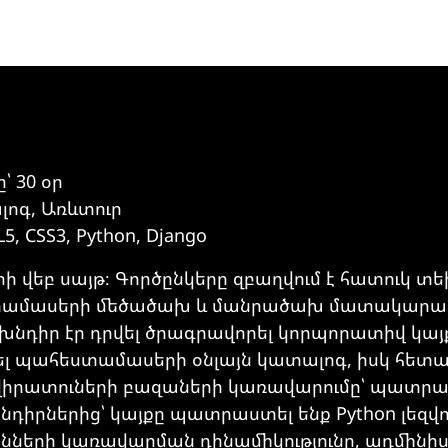
 30 օր
ոգ, Առևտուր
, CSS3, Python, Django
եբ սայթ։ Գործընկերը զբաղվում է հատուկ տ
մասերի մեծածախ և մանրածախ մատակարար
և խնդիր էր դրվել ծրագրավորել կորպորատիվ կա
ել պահեստամասերի օնլայն կատալոգ, իսկ հետա
րատուների բազաների կառավարումը՝ պատրա
դիրներից՝ կայքը պատրաստել ենք Python լեզվո
ինների կառավարման դինամիկությունը, ադմին