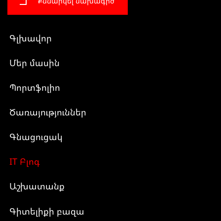
Քննարկել նախագիծ
Գլխավոր
Մեր մասին
Պորտֆոլիո
Ծառայություններ
Գնացուցակ
IT Բլոգ
Աշխատանք
Գիտելիքի բազա