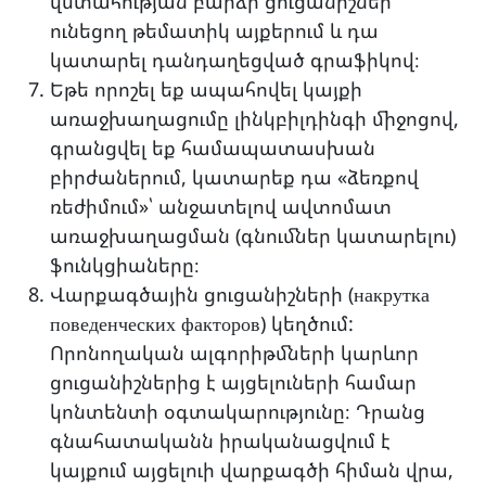
վստահության բարձր ցուցանիշներ
ունեցող թեմատիկ այքերում և դա
կատարել դանդաղեցված գրաֆիկով։
Եթե որոշել եք ապահովել կայքի
առաջխաղացումը լինկբիլդինգի միջոցով,
գրանցվել եք համապատասխան
բիրժաներում, կատարեք դա «ձեռքով
ռեժիմում»՝ անջատելով ավտոմատ
առաջխաղացման (գնումներ կատարելու)
ֆունկցիաները։
Վարքագծային ցուցանիշների (накрутка
поведенческих факторов) կեղծում:
Որոնողական ալգորիթմների կարևոր
ցուցանիշներից է այցելուների համար
կոնտենտի օգտակարությունը։ Դրանց
գնահատականն իրականացվում է
կայքում այցելուի վարքագծի հիման վրա,