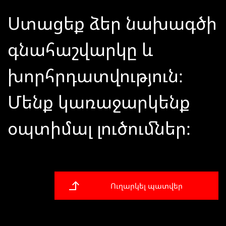
Ստացեք ձեր նախագծի
գնահաշվարկը և
խորհրդատվություն։
Մենք կառաջարկենք
օպտիմալ լուծումներ։
Ուղարկել պատվեր