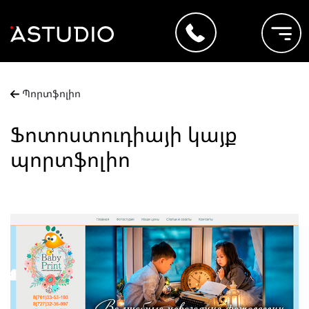
Պորտֆոլիո
Ֆոտոստուդիայի կայք
պորտֆոլիո