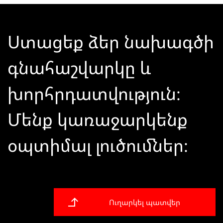
Ստացեք ձեր նախագծի
գնահաշվարկը և
խորհրդատվություն։
Մենք կառաջարկենք
օպտիմալ լուծումներ։
Ուղարկել պատվեր