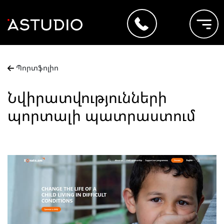
Պորտֆոլիո
Նվիրատվությունների
պորտալի պատրաստում