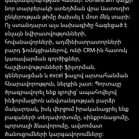
նոր տարբերակի ստեղծման վրա Աստուդիո
ընկերության թիմը ծախսել է մոտ մեկ տարի։
Ոչ ստանդարտ այս նախագիծը հագեցած է
օնլայն նվիրատվությունների,
հովանավորների, ադմինիստրատորների
բարդ ֆունկցիաներով, ունի CRM-ին հատուկ
կառավարման գործիքներ,
հաշվետվությունների ֆիլտրման,
գեներացման և excel ֆայլով արտահանման
հնարավորություն, ներքին չատ։ Պորտալը
ծրագրավորել ենք զրոյից՝ ապահովելով
ինֆորմացիոն անվտանգության բարձր
մակարդակ, իսկ վերջում իրականացրել ենք
բազաների տեղափոխումը, սինքրոնացումը,
պորտալի ձևավորումը, ավտոմատ
ծանուցումների կարգավորումները։