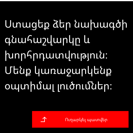
Ստացեք ձեր նախագծի
գնահաշվարկը և
խորհրդատվություն։
Մենք կառաջարկենք
օպտիմալ լուծումներ։
Ուղարկել պատվեր