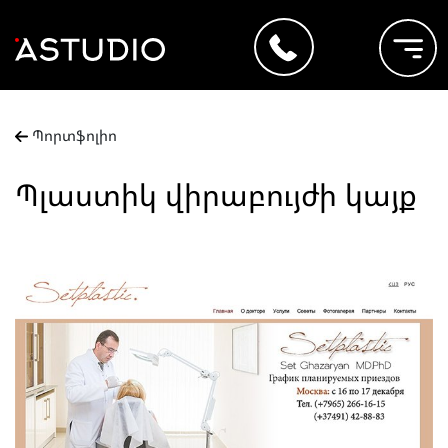
Պորտֆոլիո
Պլաստիկ վիրաբույժի կայք