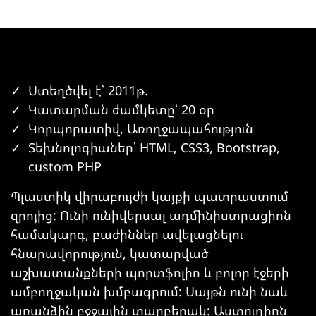
Ստեղծվել է՝ 2011թ.
Կատարման ժամկետը՝ 20 օր
Կորպորատիվ, Առողջապահություն
Տեխնոլոգիաներ՝ HTML, CSS3, Bootstrap,
custom PHP
Պլաստիկ վիրաբույժի կայքի պատրաստում
զրոյից: Ունի ունիվերսալ ադմինիստրացիոն
համակարգ, բաժիններ ավելացնելու
հնարավորություն, կատարված
աշխատանքների պորտֆոլիո և բոլոր էջերի
ամբողջական խմբագրում: Սայթն ունի նաև
առանձին բջջային տարբերակ: Աստուդիոն