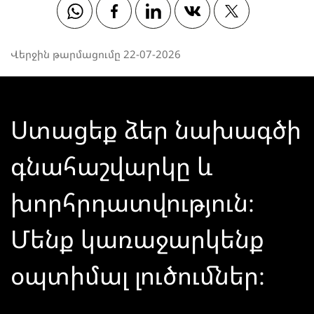
Whatsapp
Facebook
Linkedin
Vkontakte
Twitter
Վերջին թարմացումը 22-07-2026
Ստացեք ձեր նախագծի
գնահաշվարկը և
խորհրդատվություն։
Մենք կառաջարկենք
օպտիմալ լուծումներ։