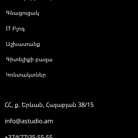
Գնացուցակ
IT Բլոգ
Աշխատանք
Գիտելիքի բազա
Կոնտակտներ
ՀՀ, ք. Երևան, Հալաբյան 38/15
info@astudio.am
+374(77)35-55-55