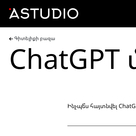
Գիտելիքի բազա
ChatGPT
Ինչպե՞ս հայտնվել Cha