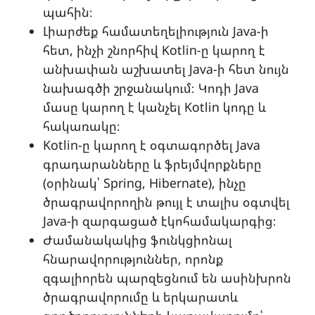
պահին։
Լիարժեք համատեղելիություն Java-ի
հետ, ինչի շնորհիվ Kotlin-ը կարող է
անխափան աշխատել Java-ի հետ նույն
նախագծի շրջանակում։ Կոդի Java
մասը կարող է կանչել Kotlin կոդը և
հակառակը։
Kotlin-ը կարող է օգտագործել Java
գրադարանները և ֆրեյմվորքները
(օրինակ՝ Spring, Hibernate), ինչը
ծրագրավորողին թույլ է տալիս օգտվել
Java-ի զարգացած էկոհամակարգից։
Ժամանակակից ֆունկցիոնալ
հնարավորություններ, որոնք
զգալիորեն պարզեցնում են ասինխրոն
ծրագրավորումը և երկարատև