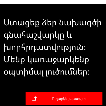
Ստացեք ձեր նախագծի
գնահաշվարկը և
խորհրդատվություն։
Մենք կառաջարկենք
օպտիմալ լուծումներ։
Ուղարկել պատվեր